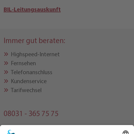
BIL-Leitungsauskunft
Immer gut beraten:
Highspeed-Internet
Fernsehen
Telefonanschluss
Kundenservice
Tarifwechsel
08031 - 365 75 75
Montag bis Freitag