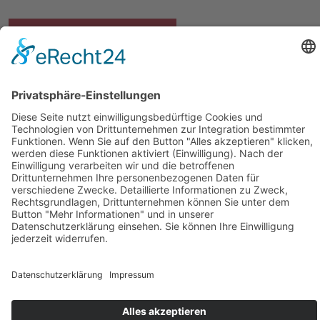
Jetzt komro
TV+
bestellen