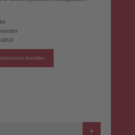
der
osender
alität
zelanschluss bestellen