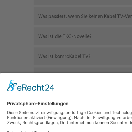
Was passiert, wenn Sie keinen Kabel TV-Ve
Was ist die TKG-Novelle?
Was ist komroKabel TV?
Was ist der Rundfunkbeitrag?
Welche Sender sind in Kabel TV enthalten?
Was müssen Sie tun, wenn Sie schon einen