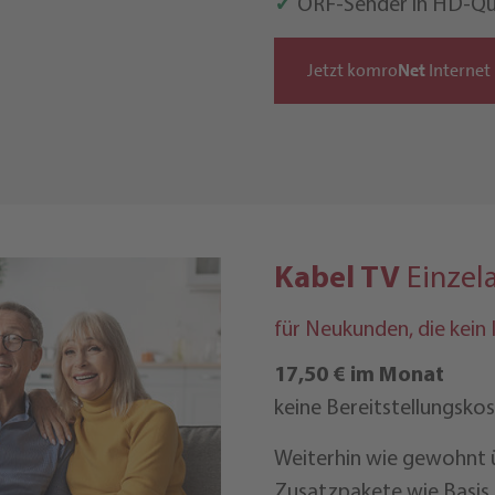
✓
ORF-Sender in HD-Qu
Jetzt komro
Net
Internet 
Kabel TV
Einzel
für Neukunden, die kein
17,50 € im Monat
keine Bereitstellungsko
Weiterhin wie gewohnt 
Zusatzpakete wie Basis