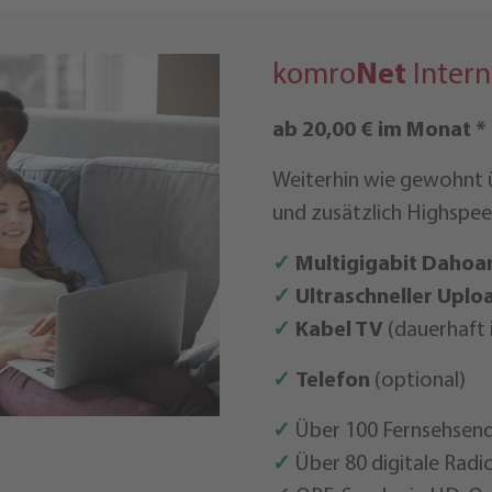
komro
Net
Intern
ab 20,00 € im Monat *
Weiterhin wie gewohnt 
und zusätzlich Highspeed
✓
Multigigabit Daho
✓
Ultraschneller Uplo
✓
Kabel TV
(dauerhaft i
✓
Telefon
(optional)
✓
Über 100 Fernsehsen
✓
Über 80 digitale Radi