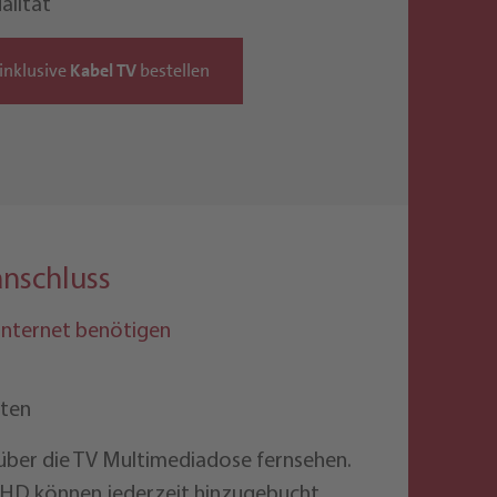
alität
inklusive
Kabel TV
bestellen
anschluss
 Internet benötigen
sten
über die TV Multimediadose fernsehen.
 HD können jederzeit hinzugebucht