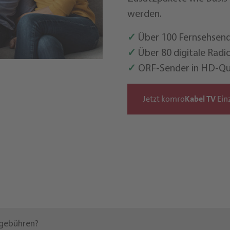
werden.
✓
Über 100 Fernsehsen
✓
Über 80 digitale Radi
✓
ORF-Sender in HD-Qu
Jetzt komro
Kabel TV
Ein
lgebühren?