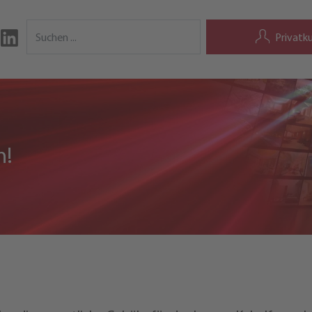
Privatk
n!