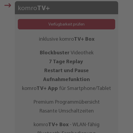
komro
TV+
Verfügbarkeit prüfen
inklusive komro
TV+ Box
Blockbuster
Videothek
7 Tage
Replay
Restart und Pause
Aufnahmefunktion
komro
TV+
App
für Smartphone/Tablet
Premium Programmübersicht
Rasante Umschaltzeiten
komro
TV+ Box
- WLAN-fähig