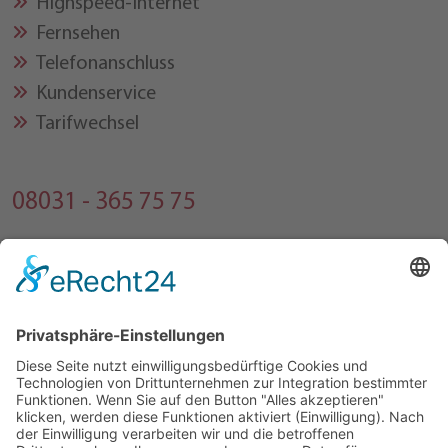
Highspeed-Internet
Fernsehen
Telefonanschluss
Kundenservice
Tarifwechsel
08031 - 365 75 75
Montag bis Freitag
09:00 Uhr bis 17:00 Uhr
Kontaktformular