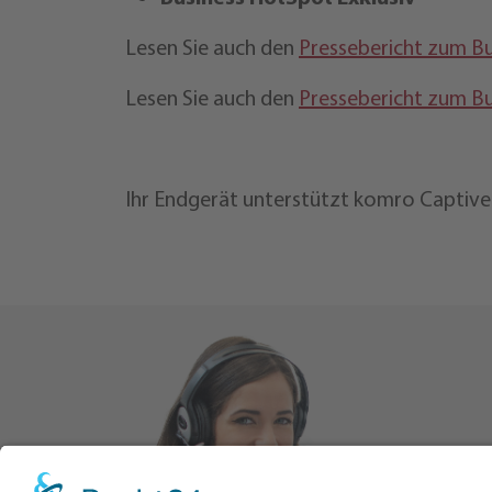
Lesen Sie auch den
Pressebericht zum B
Lesen Sie auch den
Pressebericht zum Bu
Ihr Endgerät unterstützt komro Captive 