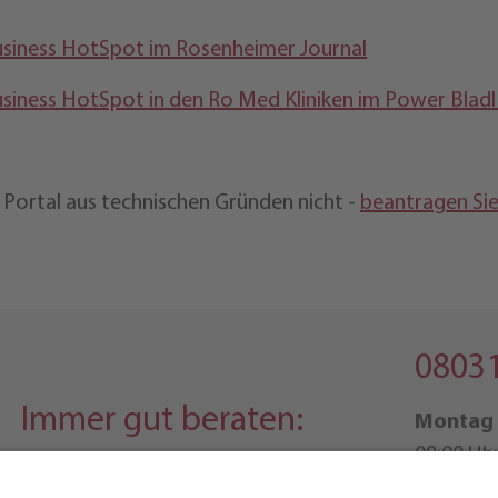
usiness HotSpot im Rosenheimer Journal
siness HotSpot in den Ro Med Kliniken im Power Bladl
Portal aus technischen Gründen nicht -
beantragen Sie 
08031
Immer gut beraten:
Montag 
08:00 Uhr
Highspeed-Internet
Freitag