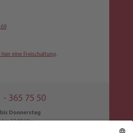
 69
hier eine Freischaltung
.
 - 365 75 50
bis Donnerstag
 bis 17:00 Uhr