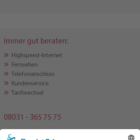
Immer gut beraten:
Highspeed-Internet
Fernsehen
Telefonanschluss
Kundenservice
Tarifwechsel
08031 - 365 75 75
Montag bis Freitag